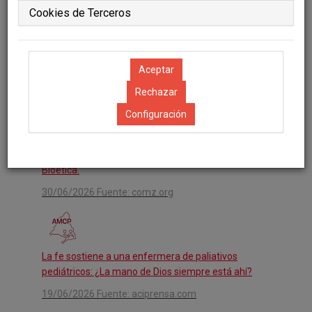
Cookies de Terceros
VII Certamen de Microrrelatos de Voluntariado en
Cuidados Paliativos.
01/07/2026 Fuente: volured.com
Configuración
XXI Curso de Verano Enseñanza e Investigación en
Bioética.
30/06/2026 Fuente: comz.org
La fe sostiene a una enfermera de paliativos
pediátricos: ¿La mano de Dios siempre está ahí?
19/06/2026 Fuente: aciprensa.com