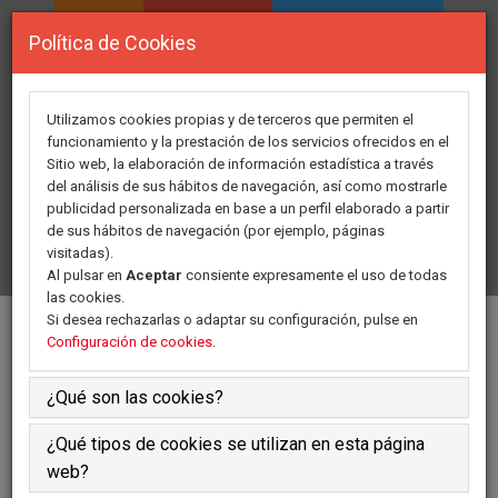
INICIO
ASOCIACION
ÁREA PERSONAL
Política de Cookies
DIRECTORIO DE
FORMACION
RECURSOS
Utilizamos cookies propias y de terceros que permiten el
funcionamiento y la prestación de los servicios ofrecidos en el
Sitio web, la elaboración de información estadística a través
GRUPOS DE TRABAJO
ACTIVIDADES
del análisis de sus hábitos de navegación, así como mostrarle
publicidad personalizada en base a un perfil elaborado a partir
de sus hábitos de navegación (por ejemplo, páginas
COMUNICADOS
HAZTE SOCIO
CONTACTO
visitadas).
Al pulsar en
Aceptar
consiente expresamente el uso de todas
las cookies.
Si desea rechazarlas o adaptar su configuración, pulse en
NOTICIAS EN PRENSA
Configuración de cookies
.
¿Qué son las cookies?
¿Qué tipos de cookies se utilizan en esta página
Actividades SECPAL 2026
web?
09/07/2026 Fuente: secpal2026cartagena.com