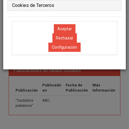
Cookies de Terceros
Información
Material Docente
Publicaciones de Interés
Histórico Publicaciones de Interés
Configuración
ENLACES FORMACIÓN
Publicaciones en Redes Sociales
Publicado
Fecha de
Más
Publicación
en
Publicación
Información
"Cuidados
ABC
paliativos"