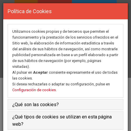
INICIO
ASOCIACION
ÁREA PERSONAL
Política de Cookies
DIRECTORIO DE
FORMACION
RECURSOS
Utilizamos cookies propias y de terceros que permiten el
funcionamiento y la prestación de los servicios ofrecidos en el
Sitio web, la elaboración de información estadística a través
GRUPOS DE TRABAJO
ACTIVIDADES
del análisis de sus hábitos de navegación, así como mostrarle
publicidad personalizada en base a un perfil elaborado a partir
de sus hábitos de navegación (por ejemplo, páginas
COMUNICADOS
HAZTE SOCIO
CONTACTO
visitadas).
Al pulsar en
Aceptar
consiente expresamente el uso de todas
las cookies.
Si desea rechazarlas o adaptar su configuración, pulse en
GRUPO DE TRABAJO, FORMACIÓN
Configuración de cookies
.
E INVESTIGACIÓN
¿Qué son las cookies?
¿Qué tipos de cookies se utilizan en esta página
Presentación
web?
Objetivos